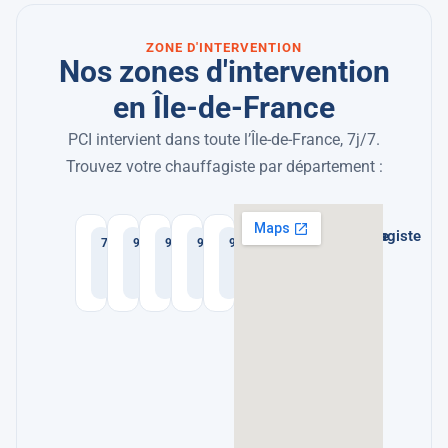
ZONE D'INTERVENTION
Nos zones d'intervention
en Île-de-France
PCI intervient dans toute l’Île-de-France, 7j/7.
Trouvez votre chauffagiste par département :
Chauffagiste
Chauffagiste
Chauffagiste
Chauffagiste
Chauffagiste
Chauffagiste
Chauffagiste
Chauffagiste
75
92
93
94
91
78
95
77
Paris
Hauts-
Seine-
Val-
Essonne
Yvelines
Val-
Seine-
de-
Saint-
de-
d'Oise
et-
Seine
Denis
Marne
Marne