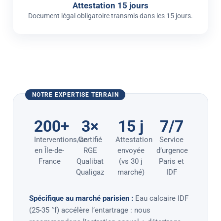
Attestation 15 jours
Document légal obligatoire transmis dans les 15 jours.
NOTRE EXPERTISE TERRAIN
200+
3×
15 j
7/7
Interventions/an
Certifié
Attestation
Service
en Île-de-
RGE
envoyée
d’urgence
France
Qualibat
(vs 30 j
Paris et
Qualigaz
marché)
IDF
Spécifique au marché parisien :
Eau calcaire IDF
(25-35 °f) accélère l’entartrage : nous